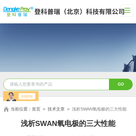
当前位置：
首页
>
技术文章
>
浅析SWAN氧电极的三大性能
浅析SWAN氧电极的三大性能