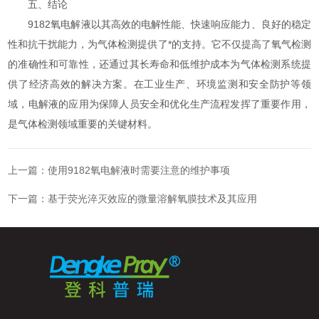
五、结论
9182氧电解液以其高效的电解性能、快速响应能力、良好的稳定
性和抗干扰能力，为气体检测提供了*的支持。它不仅提高了氧气检测
的准确性和可靠性，还通过其长寿命和低维护成本为气体检测系统提
供了经济高效的解决方案。在工业生产、环境监测和安全防护等领
域，电解液的应用为保障人员安全和优化生产流程发挥了重要作用，
是气体检测领域重要的关键材料。
上一篇：
使用9182氧电解液时需要注意的维护事项
下一篇：
基于荧光淬灭效应的微量溶解氧膜技术及其应用