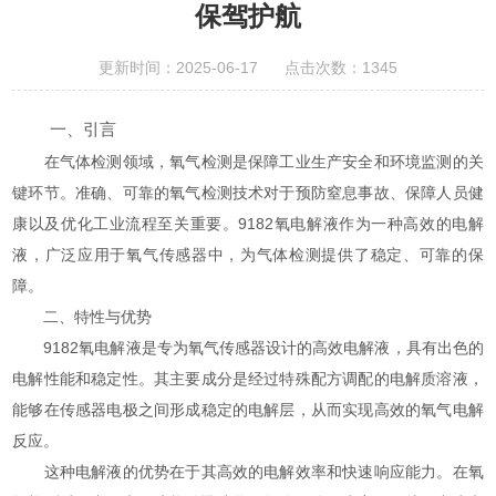
保驾护航
更新时间：2025-06-17 点击次数：1345
一、引言
在气体检测领域，氧气检测是保障工业生产安全和环境监测的关
键环节。准确、可靠的氧气检测技术对于预防窒息事故、保障人员健
康以及优化工业流程至关重要。9182氧电解液作为一种高效的电解
液，广泛应用于氧气传感器中，为气体检测提供了稳定、可靠的保
障。
二、特性与优势
9182氧电解液是专为氧气传感器设计的高效电解液，具有出色的
电解性能和稳定性。其主要成分是经过特殊配方调配的电解质溶液，
能够在传感器电极之间形成稳定的电解层，从而实现高效的氧气电解
反应。
这种电解液的优势在于其高效的电解效率和快速响应能力。在氧