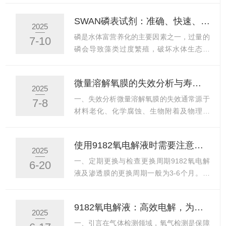
有磷酸盐的水样与特定的试剂反应后，会生
源，水质检测技术显得尤为重要。而SWAN
SWAN磷表试剂：准确、快速、安全的磷含量检测选择
成一种有色化合物。这种化合物的颜色深浅
磷表试剂作为一种高效的水质监测工具，以
2025
与水样中磷酸盐的浓度成正比。SWAN磷表
其性能和优势，为水质监测与环境保护提供
磷是水体富营养化的主要因素之一，过量的
7-10
通过内置的高精度光度计发射特定波长的
了有力支持。一、原理与应用主要用于检测
磷会导致藻类过度繁殖，破坏水体生态平
光，穿过反应后的水样，测量...
水中的磷含量。磷是水生生态系统中重要的
衡，影响水质和水生生物的生存。因此，准
营养元素之一，但过量的磷会导致水体富营
确、快速且安全地检测水体中的磷含量，对
微量溶解氧膜的失效分析与寿命延长策略
养化，进而引发藻类大量繁殖，破坏水体生
于水质监测和环境保护具有重要意义。
2025
态平衡，甚至导致鱼类和其他水生生物死
SWAN磷表试剂凭借其性能，成为磷含量检
一、失效分析微量溶解氧膜的失效通常源于
7-8
亡。因此，准确监测水中磷含量对于预防和
测的方案。精准检测：确保数据可靠性此
材料老化、化学腐蚀、生物附着及物理损
治理水体污染具有重要意义...
SWAN试剂在磷含量检测领域的优势首先体
伤。在高温环境下，膜材料的氧化反应速率
现在其精准性上。通过化学分析方法和严格
随温度每升高10℃提升2-3倍，导致聚硅氧
使用9182氧电解液时需要注意的维护事项
的质量控制体系，SWAN磷表试剂能够提供
烷膜在40℃时Si-O键断裂速率是25℃时的
2025
高精度的检测结果。这种精准性对于水质监
2.8倍，膜体变薄且渗透率异常。化学腐蚀
一、定期更换与检查更换周期9182氧电解
6-20
测尤为重要，因为即使是微小的磷含量变化
方面，工业废水中的强酸、强碱及重金属离
液及渗透膜的更换周期一般为3-6个月。这
也可能对水体生态产生显著影...
子（如Cu²⁺、Ni²⁺）会破坏膜的聚合物基
是因为电解液在使用过程中会逐渐消耗，渗
质，而硫化物则使钌基荧光染料失活。生物
透膜也会因长期接触水样而老化、损坏，从
9182氧电解液：高效电解，为气体检测保驾护航
附着是另一主要失效原因，藻类、硅藻等微
而影响测量的准确性。如果发现测量系统响
2025
生物在膜表面形成生物膜，遮挡荧光信号并
应时间变长、膜破裂或在无氧介质中电流增
一、引言在气体检测领域，氧气检测是保障