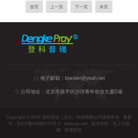
有化学特性和物理性能。它能够高效地促进
尤其在电力、化工、半导体制造等行业，水
首页
上一页
下一页
末页
氧气的电解反应，从而为气体传感器提供稳
中硅含量的高低直接影响设备运行效率和产
定的电流输出。这种电解液的配方经过精心
品质量。9210硅表试剂凭借其优异的检测
优化，确保了在不同环境条...
性能，为水质管理提供了精准可靠的技术支
持，成为提升水质管理效率的重要工具。精
准检测，保障水质安全9210硅表试剂的核
心优势在于其能够提供高精度的硅含量检测
结果。硅是水中常见的杂质之一，尤其是在
工业用水和天然水体中...
电子邮箱：
bjwater@yeah.net
公司地址：北京市昌平区沙河青年创业大厦D座
Copyright © 2026 登科普瑞（北京）科技有限公司版权所有
备案
号：京ICP备09089171号-2
sitemap.xml
技术支持：
化工仪器
网
管理登陆