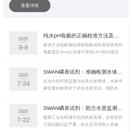
查看详情
能，为水质管理提供着全新的解决方案。硅酸根是水中常
见的一种无机离子，其含量对水质有着重要影响。过高或
过低的硅酸根含量都可能对水体生态、工业生产以及人类
健康产生不利影响。因此，对水中硅酸根含量的准确监测
纯水pH电极的正确校准方法及低离子强度缓冲液选择
2025
显得尤为重要。中文硅酸根仪应运而生，它采用先进的检
校准方法电极预处理新电极或长期未使用的
8-8
测技术，能够快速、准确地测定水...
电极需在3mol/L溶液中浸泡24小时以激活，
确保玻璃膜和液接界正常响应。使用前用蒸
馏水清洗电极，避免杂质干扰。两点校准法
SWAN磷表试剂：准确检测水体磷含量的高效解决方案
第一点（中性缓冲液）：选择pH6.86或
2025
pH7.00的标准缓冲液（如混合磷酸盐溶
在当今的环境监测与水质分析领域，水体中
7-24
液），将电极浸入后搅拌，待读数稳定后调
磷含量的检测对于评估水质状况、预防水体
节仪器定位旋钮，使显示值与标准值一致。
富营养化以及制定科学的管理措施具有至关
第二点（酸性或碱性缓冲液）：根据被测溶
重要的作用。SWAN磷表试剂凭借其高效、
SWAN磷表试剂：助力水质监测与环境保护的仪器
液性质选择：酸性溶液（pH碱性溶液
精准的检测能力，成为这一领域的明星产
2025
（pH7）：使用pH9.18的硼砂溶液。浸入后
品。检测原理采用光电比色法作为测量原
随着工业化和城市化的快速发展，水资源的
7-22
搅拌，调节斜率旋钮使显示值与标准值匹
理。这种方法利用物质对特定波长光的吸收
污染问题日益严重，给生态环境和人类健康
配。验证与...
特性来测定物质的浓度。在磷的测量中，含
带来了巨大威胁。为了有效监测和保护水资