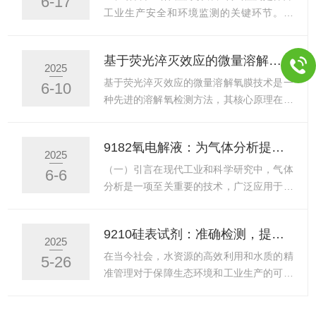
6-17
分泌酸性代谢物腐蚀膜涂层，在地表水环境
大等情况，也需要及时更换电解液和渗透
工业生产安全和环境监测的关键环节。准
中可能使...
膜。检查电极在更换电解液和渗透膜时，要
确、可靠的氧气检测技术对于预防窒息事
仔细检查银阳极。如果银阳极表面2/3以上
故、保障人员健康以及优化工业流程至关重
基于荧光淬灭效应的微量溶解氧膜技术及其应用
变黑，则需要进行再生处理。再生方法是将
要。9182氧电解液作为一种高效的电解
2025
电极的黑色部分浸泡在10%的氨水中约一小
液，广泛应用于氧气传感器中，为气体检测
基于荧光淬灭效应的微量溶解氧膜技术是一
6-10
时，然后用软水冲洗并擦干。如果氨水清洗
提供了稳定、可靠的保障。二、特性与优势
种先进的溶解氧检测方法，其核心原理在于
效果不佳，可以用软...
9182氧电解液是专为氧气传感器设计的高
利用氧分子对荧光物质的猝灭作用来测定溶
效电解液，具有出色的电解性能和稳定性。
解氧浓度。该技术通过特定波长的激发光源
9182氧电解液：为气体分析提供可靠动力
其主要成分是经过特殊配方调配的电解质溶
照射含有荧光指示剂的膜层，荧光物质在受
2025
液，能够在传感器电极之间形成稳定的电解
到激发后发出荧光，而氧分子的存在会缩短
（一）引言在现代工业和科学研究中，气体
6-6
层，从而实现高效的氧气电解反应。这种电
荧光寿命并降低荧光强度，通过测量这一变
分析是一项至关重要的技术，广泛应用于环
解液的优势在于其高效的电解...
化即可推算出溶解氧的浓度。微量溶解氧膜
境监测、化工生产、医疗诊断、航空航天等
技术具有显著优势。首先，它具有高灵敏
多个领域。准确、高效的气体分析不仅能够
9210硅表试剂：准确检测，提升水质管理效率
度，能够在低浓度下准确测量溶解氧的变
保障生产安全，还能为科学研究提供关键数
2025
化，适用于需要高精度测量的场合。其次，
据支持。9182氧电解液作为一种高性能的
在当今社会，水资源的高效利用和水质的精
5-26
该技术无需化学试剂，避免了传统化学方法
电解液产品，为气体分析仪器提供了可靠的
准管理对于保障生态环境和工业生产的可持
中试剂消耗和污染的问题，更加...
动力支持，确保了气体分析的精度和稳定
续发展具有极为重要的意义。在众多水质检
性。（二）特性专为气体分析仪器设计，具
测指标中，硅含量的检测是关键环节之一，