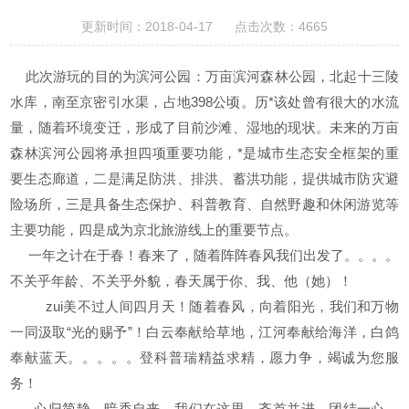
更新时间：2018-04-17 点击次数：4665
此次游玩的目的为滨河公园：
万亩滨河森林公园，北起
十三陵
水库，南至
京密引水渠
，
占地
398公顷。历*该处曾有很大的水流
量，随着环境变迁，形成了目前沙滩、湿地的现状。
未来的万亩
森林滨河公园将承担四项重要功能，*是城市生态安全框架的重
要生态廊道，二是满足防洪、排洪、蓄洪功能，提供城市防灾避
险场所，三是具备生态保护、科普教育、自然野趣和休闲游览等
主要功能，四是成为京北旅游线上的重要节点。
一年之计在于春！春来了，随着阵阵春风我们出发了。。。。
不关乎年龄、不关乎外貌，春天属于你、我、他（她）！
zui美不过人间四月天！随着春风，向着阳光，我们和万物
一同汲取“光的赐予”！白云奉献给草地，江河奉献给海洋，白鸽
奉献蓝天。。。。。登科普瑞精益求精，愿力争，竭诚为您服
务！
心归简静，暗香自来。我们在这里，齐首并进，团结一心。