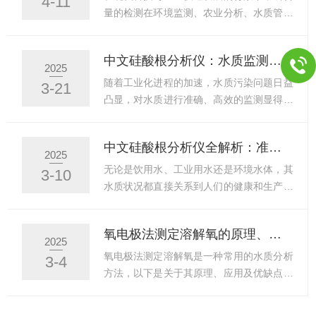
4-11
SWAN磷表试剂以高精度和稳定性著称。它
测量准确性。校准时，严格按照仪器操作步
量的检测在环境监测、农业分析、水质管理
基于光电比色法这一...
骤，记录校准数据，若偏差超出允许范围，
等领域中扮演着愈发重要的角色。磷作为生
需重新校准。日常使用添加试剂时，注意试
命活动必需的元素之一，其含量是否达标直
中文硅酸根分析仪：水质监测的守护者，守护每一滴水的安全！
剂的保质期和储存条件，避免使用过期或变
接影响着生态平衡、农业生产效率以及人类
2025
质的试剂。按照仪器设定程序，定时定量添
健康。然而，传统的磷含量检测方法往往操
随着工业化进程的加速，水质污染问题日益
3-21
加试剂。在测量过程中，密切关注仪器显示
作繁琐、耗时较长，对专业人员和实验条件
凸显，对水质进行准确、高效的监测显得尤
的数据和状态指示灯，如出现异...
要求较高。SWAN磷表试剂的出现，为这一
为重要。在这一背景下，中文硅酸根分析仪
难题提供了高效、便捷的解决方案，让磷含
凭借其优势，成为了水质监测领域的守护
中文硅酸根分析仪全解析：准确测量，守护水质安全新防线！
量检测变得更加简单、高效。SWAN是一款
者，默默守护着每一滴水的安全。硅酸根是
2025
专门针对磷含量检测设计的创新型试剂，其
水中常见的一种无机物质，其含量虽微，但
无论是饮用水、工业用水还是环境水体，其
3-10
设计理念在于简化操作流程、缩短检测时
对水质的影响却不容忽视。过高的硅酸根含
水质状况都直接关系到人们的健康和生产生
间，同时保证检测结果的...
量可能导致水体富营养化，促进藻类大量繁
活的正常进行。因此，对水质进行准确、快
殖，影响水体的透明度和氧气含量，进而对
速的检测显得尤为重要。中文硅酸根分析
氧电极法测定溶解氧的原理、应用及优缺点
水生生态系统和人类用水安全构成威胁。因
仪，作为水质检测领域的一种重要仪器，正
2025
此，准确测定水中的硅酸根含量，对于保障
以其精准的测量能力和可靠的性能，守护着
氧电极法测定溶解氧是一种常用的水质分析
3-4
水质安全具有重要意义。中文硅酸根分析
水质安全的新防线。中文硅酸根仪是一种专
方法，以下是关于其原理、应用及优缺点的
仪，作为一款专为水质监测设计...
门用于测量水中硅酸根含量的仪器。硅酸根
详细解释：一、原理氧电极法测定溶解氧主
是水中常见的一种无机盐类，其含量的高低
要依赖于电化学反应中的氧化还原过程。氧