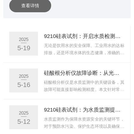
查看详情
能，为水质管理提供着全新的解决方案。硅酸根是水中常
见的一种无机离子，其含量对水质有着重要影响。过高或
过低的硅酸根含量都可能对水体生态、工业生产以及人类
健康产生不利影响。因此，对水中硅酸根含量的准确监测
9210硅表试剂：开启水质检测的新篇章
2025
显得尤为重要。中文硅酸根仪应运而生，它采用先进的检
无论是饮用水的安全保障、工业用水的达标
5-19
测技术，能够快速、准确地测定水...
排放，还是环境水体的生态健康，准确的水
质检测都是重要的一环。9210硅表试剂作
为一种先进的水质检测工具，以其高效、精
硅酸根分析仪故障诊断：从光源衰减到管路堵塞的快速排查指南
准、便捷的特点，为水质检测领域带来了全
2025
新的变革，开启了水质检测的新篇章。硅表
硅酸根分析仪是水质监测中的关键设备，其
5-16
试剂主要用于检测水中的硅含量。硅是许多
故障可能直接影响检测精度。本文针对常见
水体中的重要成分，其含量的高低对水质的
故障（光源衰减、管路堵塞等）提供系统化
性质和用途有着直接的影响。在工业生产
排查方法，助力快速恢复设备运行。一、光
9210硅表试剂：为水质监测提供可靠支持
中，例如在发电厂的锅炉用水中，硅含量过
源衰减排查故障表现显色反应后吸光度值异
2025
高会导致水垢的形成，影响锅炉的热效率和
常偏低（如标准溶液读数低于理论值
水质监测作为保障水资源安全的关键环节，
5-12
使用寿命；在半导体制造和电子工业中，超
80%）。空白溶液吸光度波动
对于预防水污染、保护生态环境以及确保人
纯水的硅含量需要严格控制...
（0.01Abs）。排查步骤光源强度检测：使
类健康具有重要的作用。9210硅表试剂作