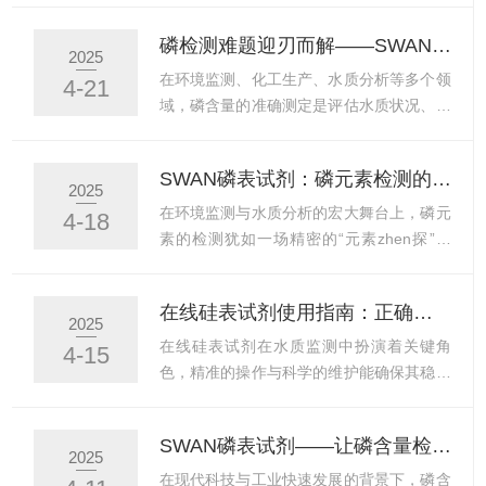
用分光光度计测量光源发射波长（如
为一种高效的水质检测工具，正在为水质监
磷检测难题迎刃而解——SWAN磷表试剂技术解析
680nm）强度，若低于额定值70%，需更换
测提供可靠的科学支持，助力环保事业的发
2025
光源（氘灯或钨灯）。光学路径检查：确认
展。一、水质监测的重要性水质监测是通过
在环境监测、化工生产、水质分析等多个领
4-21
比色皿、光路透镜无污渍或划痕。用无尘布
对水体中各种化学成分、物理特性和生物指
域，磷含量的准确测定是评估水质状况、预
蘸乙醇擦拭，避免使用硬物刮擦。电路...
标的检测，评估水体的质量状况。它不仅能
防水体污染及制定管理措施的关键环节。然
够及时发现水体污染的源头和程度，还能为
而，传统磷检测方法常面临操作繁琐、干扰
SWAN磷表试剂：磷元素检测的“隐形守护者”
水污染治理提供科学依据。在工业生产中，
因素多、精度不足等问题。在此背景下，
2025
水质监测可以确保工业用水符合生产要求，
SWAN磷表试剂凭借其先进的技术优势，为
在环境监测与水质分析的宏大舞台上，磷元
4-18
避免因水质问题导致生产设备损坏和产品质
磷检测难题提供了高效解决方案。光电比色
素的检测犹如一场精密的“元素zhen探”行
量下降。在环境保护方面...
法：精准测量的核心SWAN磷表试剂采用光
动，而SWAN磷表试剂无疑是这场行动中默
电比色法作为测量原理，通过内置的高精度
默坚守的“隐形守护者”，凭借性能和稳定表
在线硅表试剂使用指南：正确操作与高效维护全攻略
光度计发射特定波长的光，穿过与试剂反应
现，为磷元素检测筑牢坚实防线。磷元素在
2025
后的水样，测量光的吸收程度。由于磷酸盐
水体中扮演着关键角色，其含量变化会直接
在线硅表试剂在水质监测中扮演着关键角
4-15
与试剂反应生成的化合物颜色深浅与磷酸盐
影响水体的富营养化状态，进而波及水质与
色，精准的操作与科学的维护能确保其稳定
浓度成正比，根据朗伯-...
生态平衡。因此，准确测量水中磷酸盐含
运行和准确测量。正确操作安装与校准安装
量，对于评估水质状况、预防水体污染以及
前，检查试剂包装是否完好，按照说明书将
SWAN磷表试剂——让磷含量检测更简单、更高效
制定科学管理措施至关重要。SWAN正是为
试剂正确安装到在线硅表的试剂仓。安装
2025
满足这一关键需求而诞生的专业利器。
后，使用标准硅溶液对仪器进行校准，确保
在现代科技与工业快速发展的背景下，磷含