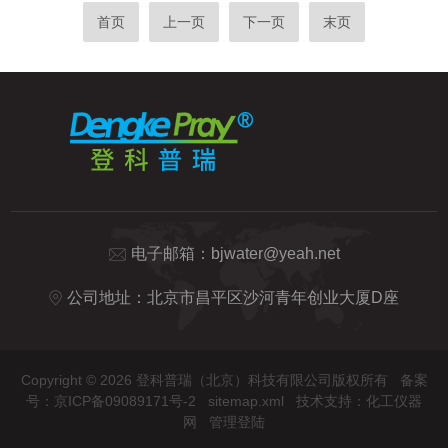
直接影响着水质的优劣。过高的硅酸根含量
电极通常由敏感膜、阴极和阳极三个部分组
首页
上一页
下一页
末页
可能导致水体富营养化，引发藻类大量繁
成。敏感膜是氧电极的核心部分，它允许氧
殖，影响水体的生态平衡；同时，硅酸根还
气通过但阻止水分子和其他离子的渗透。阴
可能对工业设备造成腐蚀，影响...
极和阳极则分别作为氧化还原反应的场所，
通过外部电路连接形成闭合回路。当水流过
氧电极表面时，水中的氧通过薄膜向电极内
扩散，并在阴极上被还原，产生电流。在一
定的温度下，该电流与水中氧的分压（或浓
度）成正比，因此可以通过...
电子邮箱：
bjwater@yeah.net
公司地址：北京市昌平区沙河青年创业大厦D座
Copyright © 2026 登科普瑞（北京）科技有限公司版权所有
备案
号：京ICP备09089171号-2
sitemap.xml
技术支持：
化工仪器
网
管理登陆