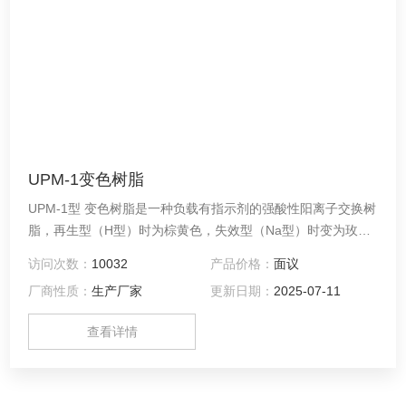
UPM-1变色树脂
UPM-1型 变色树脂是一种负载有指示剂的强酸性阳离子交换树
脂，再生型（H型）时为棕黄色，失效型（Na型）时变为玫瑰
红，色差十分明显。主要用于测定火力发电厂蒸汽和凝结水精
访问次数：
10032
产品价格：
面议
处理混床出水的氢电导率。
厂商性质：
生产厂家
更新日期：
2025-07-11
查看详情