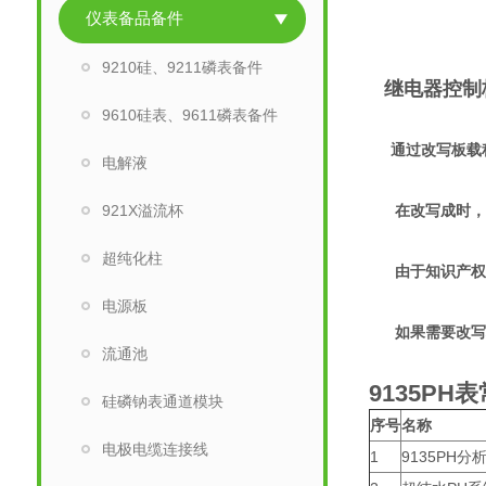
仪表备品备件
9210硅、9211磷表备件
继电器控制
9610硅表、9611磷表备件
通过改写板载程序，
电解液
921X溢流杯
在改写成时，需
超纯化柱
由于知识产权的
电源板
如果需要改写板
流通池
9135PH
表
硅磷钠表通道模块
序号
名称
电极电缆连接线
1
9135PH分