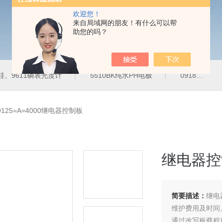
欢迎您！
来自局域网的朋友！有什么可以帮
助您的吗？
10硅、9611磷表光度计
5510BK纯水PH电极
09185=A=3500微量溶解氧膜
9125=A=4000继电器控制板
继电器控
简要描述：
继电
维护费用及时间
通过改写板载程序，