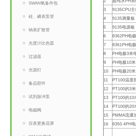
2
超纯水PH系
SWAN氧备件包
3
9135CPU
硅、磷表泵管
4
9135测量板
5
9135电源
钠表扩散管
6
8362PH电
光度计比色皿
7
8361PH电
8
PH电极3米
过滤器
9
PH电极10
光源灯
10
PH电极20
11
PT100温度
备品部件
12
PT100的3
试剂脉冲泵
13
PT100的1
14
PT100的2
电磁阀
15
PMMA流通
仪表更换花屏
16
8350.4P