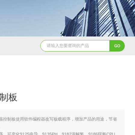
88.198.019在线硅表试剂
DKPX电极
制板
器控制板使用软件编程器改写板载程序，增加产品的用途，节省
。
可变化9125电导、9135PH、9182溶解氧、9186联氨CPU