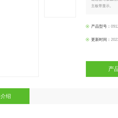
主板带显示。
在改写成时，需
由于知识产权的
如果需要改写板
产品型号：
091
板载序。
更新时间：
202
产
细介绍