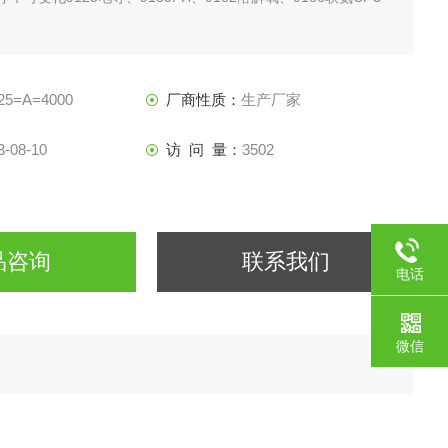
要设置内部参数，否则仪表不会正常工作。
原因，我们不提供板载程序。
载程序，请使用软件编程器自行从正在使用的仪表下载需要的仪
25=A=4000
厂商性质：
生产厂家
3-08-10
访 问 量：
3502
品咨询
联系我们
电话
微信