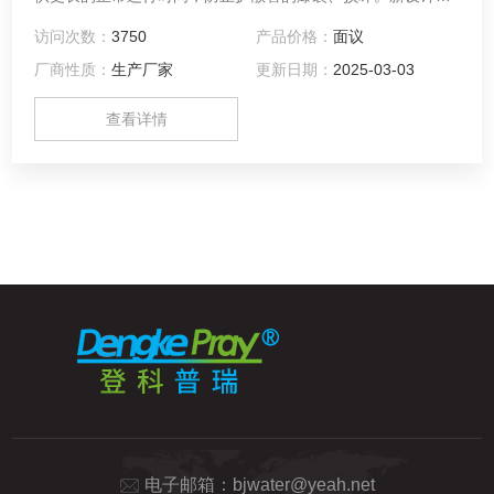
HDPE 固定装置可在温度及压力变化的情况下保证可靠连接。
访问次数：
3750
产品价格：
面议
新型设计为悬挂于试剂上方，这样可以减少试剂消耗，节省您
厂商性质：
生产厂家
更新日期：
2025-03-03
的宝贵时间，防止试剂的浪费。
查看详情
电子邮箱：
bjwater@yeah.net