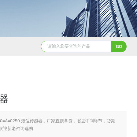
88.198.019在线硅表试剂
DKPX电极
器
210=A=0250 液位传感器，厂家直接拿货，省去中间环节，货期
欢迎新老咨询选购