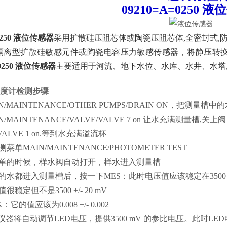
09210=A=0250
液
250
液位传感器
采用扩散硅压阻芯体或陶瓷压阻芯体,全密封式,防
隔离型扩散硅敏感元件或陶瓷电容压力敏感传感器，将静压转
0250
液位传感器
主要适用于河流、地下水位、水库、水井、水塔
表光度计检测步骤
N/MAINTENANCE/OTHER PUMPS/DRAIN ON，把测量槽中
/MAINTENANCE/VALVE/VALVE 7 on 让水充满测量槽,关上阀７V
VALVE 1 on.等到水充满溢流杯
菜单MAIN/MAINTENANCE/PHOTOMETER TEST
菜单的时候，样水阀自动打开，样水进入测量槽
的水都进入测量槽后，按一下MES：此时电压值应该稳定在3500 +/-
很稳定但不是3500 +/- 20 mV
：它的值应该为0.008 +/- 0.002
仪器将自动调节LED电压，提供3500 mV 的参比电压。此时LED电压应