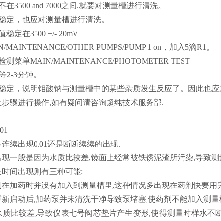
不在3500 and 7000之间.就要对测量槽进行清洗。
不稳定，也应对测量槽进行清洗。
定在3500 +/- 20mV
/MAINTENANCE/OTHER PUMPS/PUMP 1 on，加入5滴R1。
测菜单MAIN/MAINTENANCE/PHOTOMETER TEST
等2-3分钟。
值不稳定，说明钼酸钠与测量槽中的某些杂质发生反应了。因此也
步骤进行操作,如有疑问请咨询超纯技术服务部.
01
连续出现0.01还是断断续续的出现.
现一般是因为水质比较差,镜面上经常被铁锈泥渣所污染,导致测量时
时间出现则有三种可能:
在加药时并没有加入到测量槽里,这种情况多出现在药剂快要用完
新启动后,加药泵并未清洗干净导致泵堵塞,使药剂不能加入测量槽
水质比较差,导致仪表七号阀芯垫片产生变形,使得测量时样水不