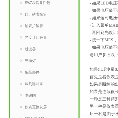
SWAN氧备件包
- 如果LED电压
- 如果电压值
硅、磷表泵管
- 如果这时电压值稳
- 进入菜单MAIN
钠表扩散管
- 再回到光度计检
光度计比色皿
- 按一下MES，
- 如果电压
过滤器
请用户参照以上
光源灯
如果出现测量0.
备品部件
首先是看仪表是
试剂脉冲泵
如果是断续的出
如果是连续很长
电磁阀
一种是三种药剂
另一种是仪表重
仪表更换花屏
后一种是由于