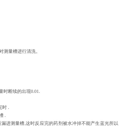
应对测量槽进行清洗。
断续的出现0.01.
时 .
 .
断漏进测量槽,这时反应完的药剂被水冲掉不能产生蓝光所以