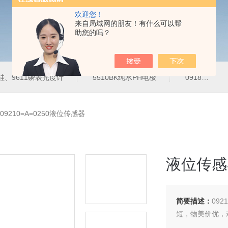
欢迎您！
来自局域网的朋友！有什么可以帮
助您的吗？
10硅、9611磷表光度计
5510BK纯水PH电极
09185=A=3500微量溶解氧膜
09210=A=0250液位传感器
液位传感
简要描述：
09
短，物美价优，