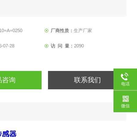
10=A=0250
厂商性质：
生产厂家
6-07-28
访 问 量：
2090
品咨询
联系我们
电话
微信
传感器