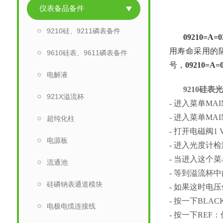
仪表备品备件
9210硅、9211磷表备件
09210=A=0
用寿命采用的
9610硅表、9611磷表备件
号，
09210=A=
电解液
9210硅
921X溢流杯
- 进入菜单MAI
- 进入菜单MAIN
超纯化柱
- 打开电磁阀1 
电源板
- 进入光度计检测
- 当进入这个
流通池
- 等到溢流杯中
硅磷钠表通道模块
- 如果这时电压值
- 按一下BLACK
电极电缆连接线
- 按一下REF：